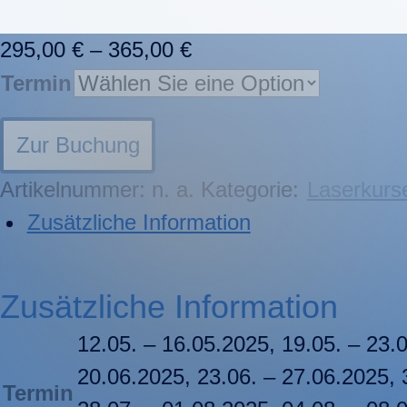
295,00
€
–
365,00
€
Termin
Zur Buchung
Artikelnummer:
n. a.
Kategorie:
Laserkurs
Zusätzliche Information
Zusätzliche Information
12.05. – 16.05.2025, 19.05. – 23.
20.06.2025, 23.06. – 27.06.2025, 
Termin