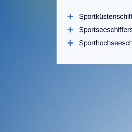
Sportküstenschif
Sportseeschiffer
Sporthochseeschi