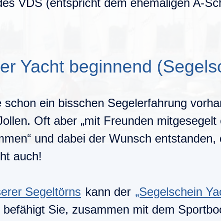
es VDS (entspricht dem ehemaligen A-Sc
ner Yacht beginnend (Segels
te schon ein bisschen Segelerfahrung vorh
 Jollen. Oft aber „mit Freunden mitgesegel
ommen“ und dabei der Wunsch entstanden, 
ht auch!
serer Segeltörns
kann der
„Segelschein Ya
 befähigt Sie, zusammen mit dem Sportbo