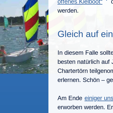
offenes Kielboot“
d
werden.
Gleich auf ei
In diesem Falle soll
besten natürlich auf
Chartertörn teilgen
erlernen. Schön – ge
Am Ende
einiger un
erworben werden. Er