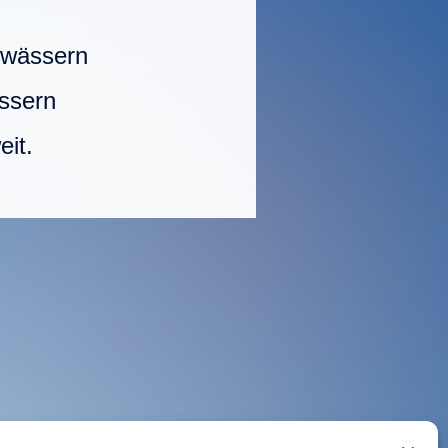
gewässern
ässern
eit.