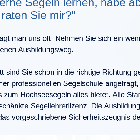
erne Segeln lernen, habe ab
raten Sie mir?“
ragt man uns oft. Nehmen Sie sich ein weni
lenen Ausbildungsweg.
t sind Sie schon in die richtige Richtung ge
iner professionellen Segelschule angefrag
s zum Hochseesegeln alles bietet. Alle St
schänkte Segellehrerlizenz. Die Ausbildun
das vorgeschriebene Sicherheitszeugnis d