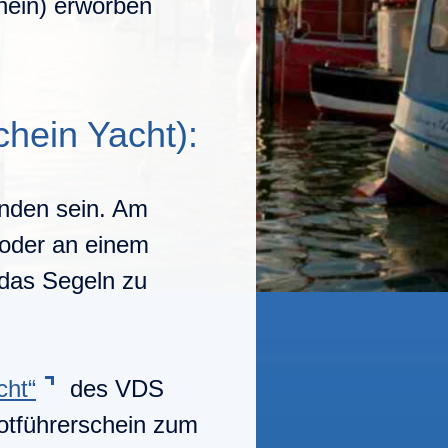
hein) erworben
chein Yacht):
anden sein. Am
t oder an einem
das Segeln zu
cht“
des VDS
otführerschein zum