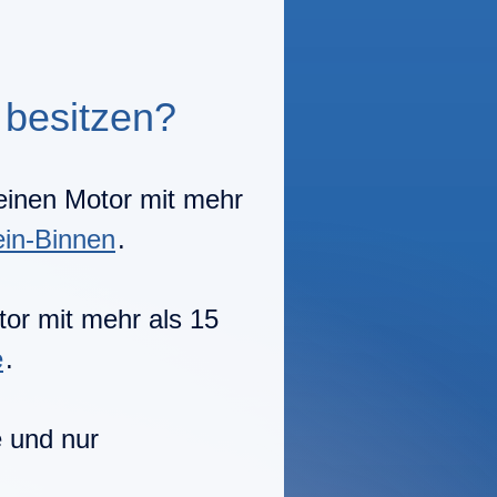
 besitzen?
einen Motor mit mehr
ein-Binnen
.
or mit mehr als 15
e
.
e
und nur