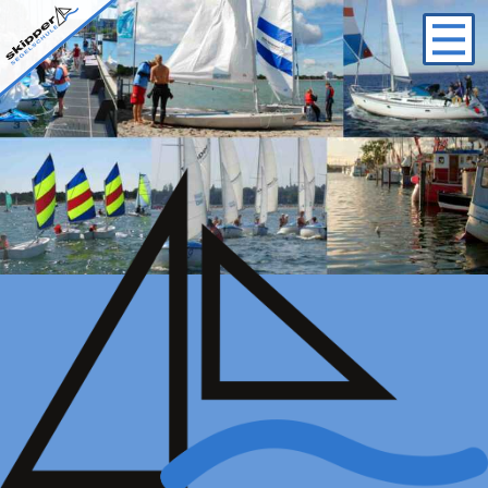
Logo
Startseite
/
Sportbootführerschein
/ Sportbootführerschein
Komplett Online 2026