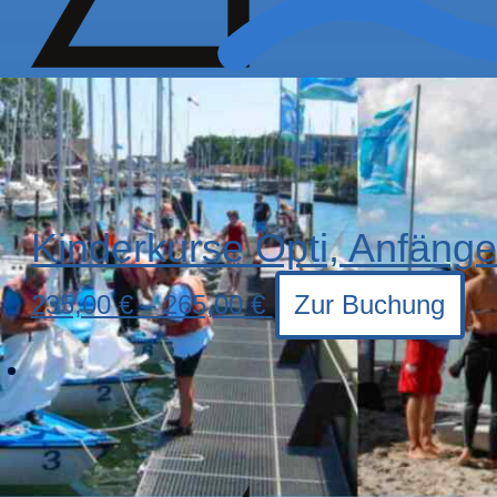
Kinderkurse Opti, Anfäng
235,00
€
–
265,00
€
Zur Buchung