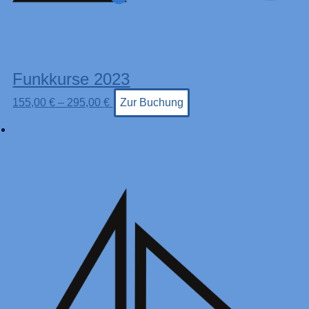
Funkkurse 2023
155,00
€
–
295,00
€
Zur Buchung